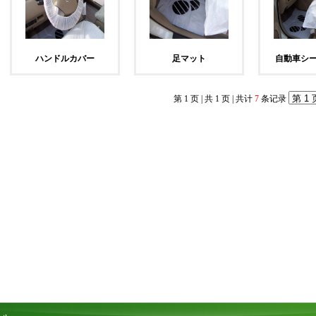
ハンドルカバー
足マット
自動車シ
第 1 页
|
共 1 页
| 共计
7
条记录