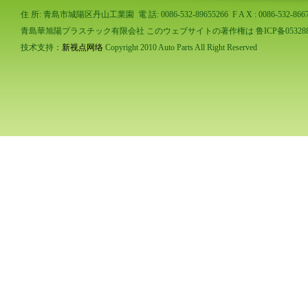
住 所: 青島市城陽区丹山工業園 電 話: 0086-532-89655266 F A X : 0086-532-86673
青島華旭陽プラスチック有限会社 このウェブサイトの著作権は 鲁ICP备053288
技术支持：
新视点网络
Copyright 2010 Auto Parts All Right Reserved