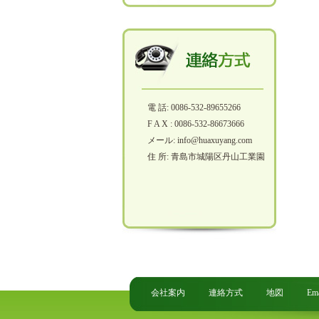
電 話: 0086-532-89655266
F A X : 0086-532-86673666
メール: info@huaxuyang.com
住 所: 青島市城陽区丹山工業園
会社案内
連絡方式
地図
Ema