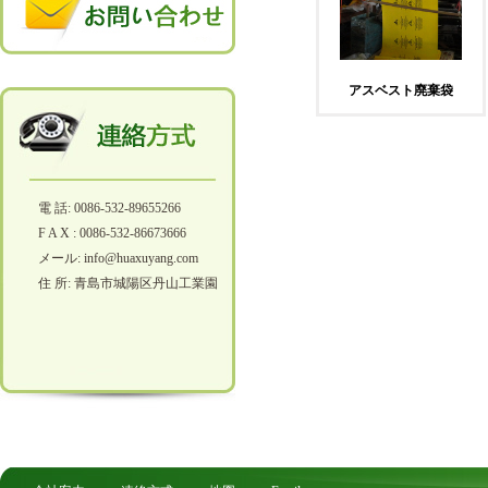
アスベスト廃棄袋
電 話: 0086-532-89655266
F A X : 0086-532-86673666
メール: info@huaxuyang.com
住 所: 青島市城陽区丹山工業園