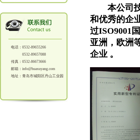
本公司技术
和优秀的企
过ISO90
亚洲，欧洲
电话：0532-89655266
企业 。
0532-89657088
传真：0532-86673666
邮箱：info@huaxuyang.com
地址：青岛市城阳区丹山工业园