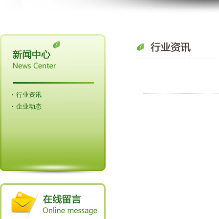
行业资讯
企业动态