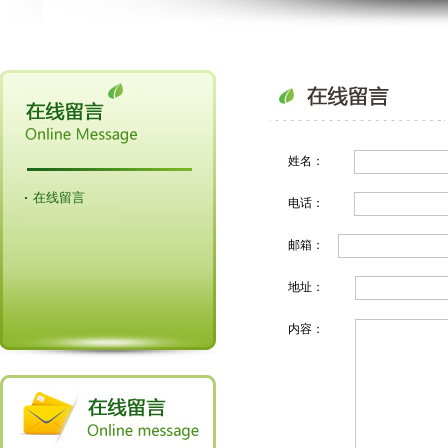
姓名：
在线留言
电话：
邮箱：
地址：
内容：