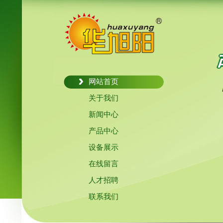
网站首页
关于我们
新闻中心
产品中心
设备展示
在线留言
人才招聘
联系我们