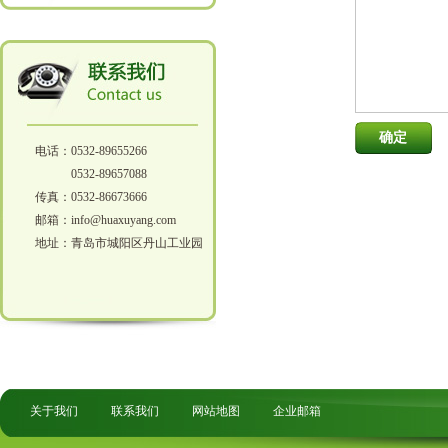
电话：0532-89655266
0532-89657088
传真：0532-86673666
邮箱：info@huaxuyang.com
地址：青岛市城阳区丹山工业园
关于我们
联系我们
网站地图
企业邮箱