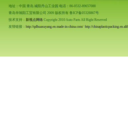
地址：中国.青岛.城阳丹山工业园 电话：86-0532-89657088
青岛华旭阳工贸有限公司 2009 版权所有 鲁ICP备05328867号
技术支持：
新视点网络
Copyright 2010 Auto Parts All Right Reserved
友情链接：
http://qdhuaxuyang.en.made-in-china.com/
http://chinaplasticpacking.en.al