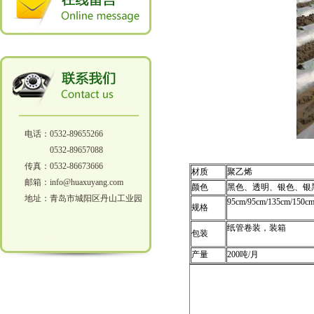
电话：0532-89655266
0532-89657088
传真：0532-86673666
材质
聚乙烯
邮箱：info@huaxuyang.com
颜色
黑色、透明、银色、银
地址：青岛市城阳区丹山工业园
95cm/95cm/135cm/150c
规格
纸管卷装，装箱
包装
产量
200吨/月