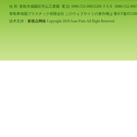
住 所: 青島市城陽区丹山工業園 電 話: 0086-532-89655266 F A X : 0086-532-86673
青島華旭陽プラスチック有限会社 このウェブサイトの著作権は 鲁ICP备053288
技术支持：
新视点网络
Copyright 2010 Auto Parts All Right Reserved